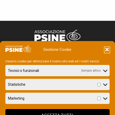
Gestione Cookie
ASSOCIAZIONE PSINE
Usiamo cookie per ottimizzare il nostro sito web ed i nostri servizi.
via Staro, 10 Milano
P.IVA 08155870960 – REA 2023171
Tecnici o funzionali
Sempre attivo
LINK UTILI
Statistiche
Informativa sull’utilizzo del sito
Privacy Policy
Cookie Policy
Marketing
Gestisci preferenze cookies
ACCETTA TUTTI
SEGUICI SUI SOCIAL