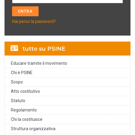
ENTRA
A
Hai perso la password?
lt
e
r
tutto su PSINE
n
a
ti
Educare tramite il movimento
v
Chi è PSINE
e
Scopo
:
Atto costitutivo
Statuto
Regolamento
Chi la costituisce
Struttura organizzativa