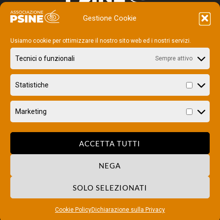
Gestione Cookie
ASSOCIAZIONE PSINE
Usiamo cookie per ottimizzare il nostro sito web ed i nostri servizi.
via Staro, 10 Milano
P.IVA 08155870960 – REA 2023171
Tecnici o funzionali
Sempre attivo
LINK UTILI
Statistiche
Informativa sull’utilizzo del sito
Privacy Policy
Cookie Policy
Marketing
Gestisci preferenze cookies
ACCETTA TUTTI
SEGUICI SUI SOCIAL
Facebook
Instagram
NEGA
Linkedin
YouTube
SOLO SELEZIONATI
ASSOCIAZIONE PSINE
via Staro, 10 Milano | P.IVA 08155870960 - REA
Cookie Policy
Dichiarazione sulla Privacy
2023171