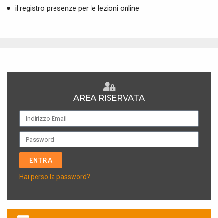
il registro presenze per le lezioni online
AREA RISERVATA
ENTRA
A
Hai perso la password?
lt
e
r