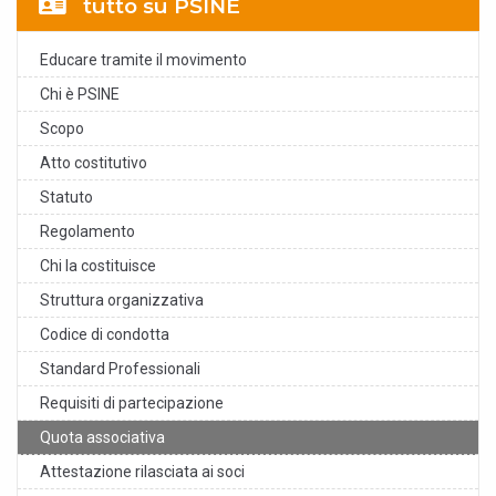
tutto su PSINE
n
a
ti
Educare tramite il movimento
v
Chi è PSINE
e
Scopo
:
Atto costitutivo
Statuto
Regolamento
Chi la costituisce
Struttura organizzativa
Codice di condotta
Standard Professionali
Requisiti di partecipazione
Quota associativa
Attestazione rilasciata ai soci